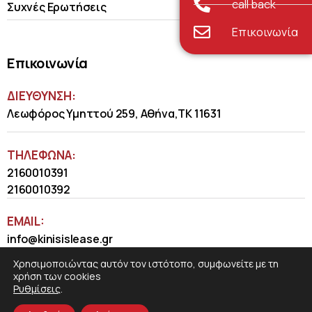
call back
Συχνές Ερωτήσεις
Επικοινωνία
Επικοινωνία
ΔΙΕΥΘΥΝΣΗ:
Λεωφόρος Υμηττού 259, Αθήνα,ΤΚ 11631
ΤΗΛΈΦΩΝΑ:
2160010391
2160010392
EMAIL:
info@kinisislease.gr
Χρησιμοποιώντας αυτόν τον ιστότοπο, συμφωνείτε με τη
χρήση των cookies
Ρυθμίσεις
.