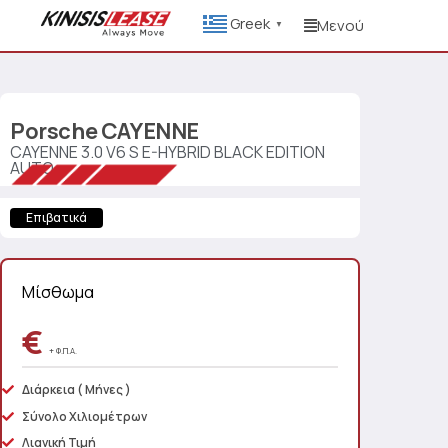
Greek
Μενού
▼
Porsche
CAYENNE
CAYENNE 3.0 V6 S E-HYBRID BLACK EDITION
AUTO
Επιβατικά
Μίσθωμα
€
+ Φ.Π.Α.
Διάρκεια
( Μήνες )
Σύνολο Χιλιομέτρων
Λιανική Τιμή