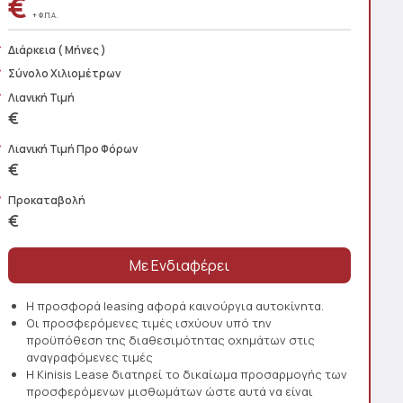
€
+ Φ.Π.Α.
Διάρκεια
( Μήνες )
Σύνολο Χιλιομέτρων
Λιανική Τιμή
€
Λιανική Τιμή Προ Φόρων
€
Προκαταβολή
€
Η προσφορά leasing αφορά καινούργια αυτοκίνητα.
Οι προσφερόμενες τιμές ισχύουν υπό την
προϋπόθεση της διαθεσιμότητας οχημάτων στις
αναγραφόμενες τιμές
Η Kinisis Lease διατηρεί το δικαίωμα προσαρμογής των
προσφερόμενων μισθωμάτων ώστε αυτά να είναι