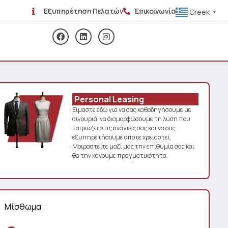
Εξυπηρέτηση Πελατών
Επικοινωνία
Greek
▼
Personal Leasing
Είμαστε εδώ για να σας καθοδηγήσουμε με
σιγουριά, να διαμορφώσουμε τη λύση που
ταιριάζει στις ανάγκες σας και να σας
εξυπηρετήσουμε όποτε χρειαστεί.
Μοιραστείτε μαζί μας την επιθυμία σας και
θα την κάνουμε πραγματικότητα.
Μίσθωμα