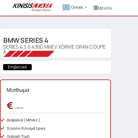
Greek
Μενού
▼
BMW
SERIES 4
SERIES 4 3.0 430D MHEV XDRIVE GRAN COUPE
A
Επιβατικά
Μίσθωμα
€
+ Φ.Π.Α.
Διάρκεια
( Μήνες )
Σύνολο Χιλιομέτρων
Λιανική Τιμή