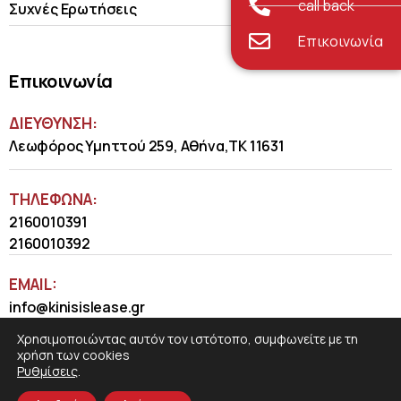
call back
Συχνές Ερωτήσεις
Επικοινωνία
Επικοινωνία
ΔΙΕΥΘΥΝΣΗ:
Λεωφόρος Υμηττού 259, Αθήνα,ΤΚ 11631
ΤΗΛΈΦΩΝΑ:
2160010391
2160010392
EMAIL:
info@kinisislease.gr
Χρησιμοποιώντας αυτόν τον ιστότοπο, συμφωνείτε με τη
χρήση των cookies
Ρυθμίσεις
.