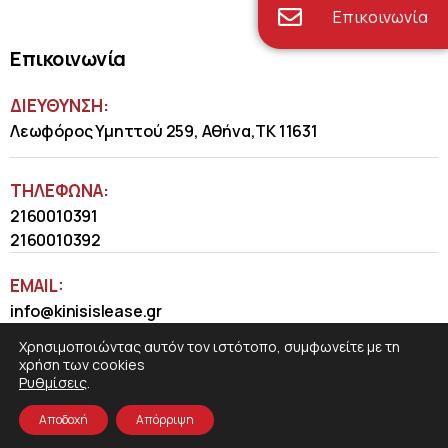
Επικοινωνία
Επικοινωνία
ΔΙΕΥΘΥΝΣΗ:
Λεωφόρος Υμηττού 259, Αθήνα,ΤΚ 11631
ΤΗΛΈΦΩΝΑ:
2160010391
2160010392
EMAIL:
info@kinisislease.gr
Χρησιμοποιώντας αυτόν τον ιστότοπο, συμφωνείτε με τη
χρήση των cookies
Ρυθμίσεις
.
Αποδοχή
Απόρριψη
COSMOTE NewSite4U
© 2026