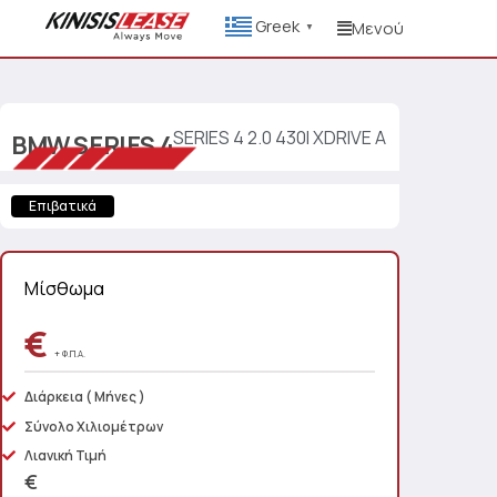
Greek
Μενού
▼
SERIES 4 2.0 430I XDRIVE A
BMW
SERIES 4
Επιβατικά
Μίσθωμα
€
+ Φ.Π.Α.
Διάρκεια
( Μήνες )
Σύνολο Χιλιομέτρων
Λιανική Τιμή
€