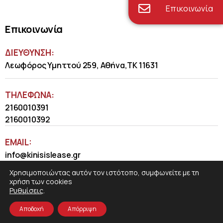
Επικοινωνία
Επικοινωνία
ΔΙΕΥΘΥΝΣΗ:
Λεωφόρος Υμηττού 259, Αθήνα,ΤΚ 11631
ΤΗΛΈΦΩΝΑ:
2160010391
2160010392
EMAIL:
info@kinisislease.gr
Χρησιμοποιώντας αυτόν τον ιστότοπο, συμφωνείτε με τη
χρήση των cookies
Ρυθμίσεις
.
Αποδοχή
Απόρριψη
COSMOTE NewSite4U
© 2026