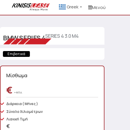
Greek
Μενού
▼
SERIES 4 3.0 M4
BMW
SERIES 4
Επιβατικά
Μίσθωμα
€
+ Φ.Π.Α.
Διάρκεια
( Μήνες )
Σύνολο Χιλιομέτρων
Λιανική Τιμή
€