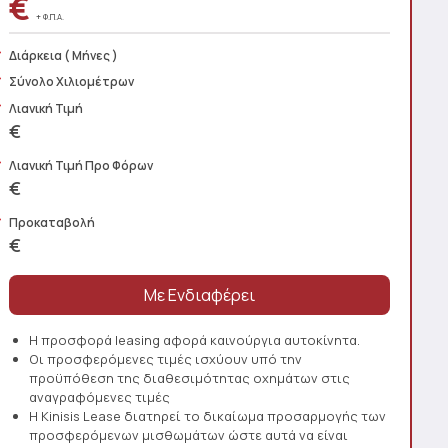
€
+ Φ.Π.Α.
Διάρκεια
( Μήνες )
Σύνολο Χιλιομέτρων
Λιανική Τιμή
€
Λιανική Τιμή Προ Φόρων
€
Προκαταβολή
€
Η προσφορά leasing αφορά καινούργια αυτοκίνητα.
Οι προσφερόμενες τιμές ισχύουν υπό την
προϋπόθεση της διαθεσιμότητας οχημάτων στις
αναγραφόμενες τιμές
Η Kinisis Lease διατηρεί το δικαίωμα προσαρμογής των
προσφερόμενων μισθωμάτων ώστε αυτά να είναι