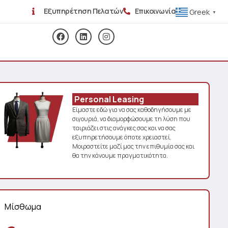
Εξυπηρέτηση Πελατών
Επικοινωνία
Greek
▼
Personal Leasing
Είμαστε εδώ για να σας καθοδηγήσουμε με
σιγουριά, να διαμορφώσουμε τη λύση που
ταιριάζει στις ανάγκες σας και να σας
εξυπηρετήσουμε όποτε χρειαστεί.
Μοιραστείτε μαζί μας την επιθυμία σας και
θα την κάνουμε πραγματικότητα.
Μίσθωμα