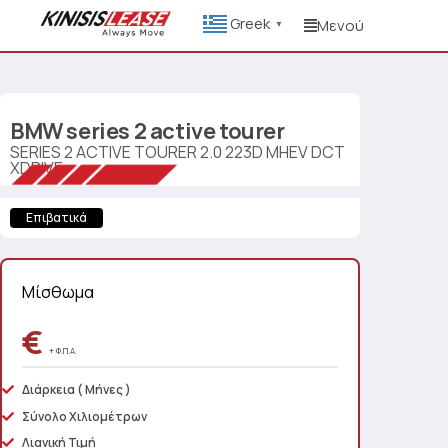
Greek
Μενού
▼
BMW
series 2 active tourer
SERIES 2 ACTIVE TOURER 2.0 223D MHEV DCT
XDRIVE
Επιβατικά
Μίσθωμα
€
+ Φ.Π.Α.
Διάρκεια
( Μήνες )
Σύνολο Χιλιομέτρων
Λιανική Τιμή