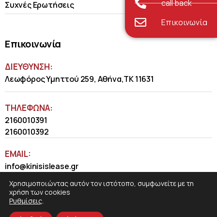
call back
Συχνές Ερωτήσεις
Επικοινωνία
Επικοινωνία
ΔΙΕΥΘΥΝΣΗ:
Λεωφόρος Υμηττού 259, Αθήνα,ΤΚ 11631
ΤΗΛΈΦΩΝΑ:
2160010391
2160010392
EMAIL:
info@kinisislease.gr
Χρησιμοποιώντας αυτόν τον ιστότοπο, συμφωνείτε με τη
χρήση των cookies
Ρυθμίσεις
.