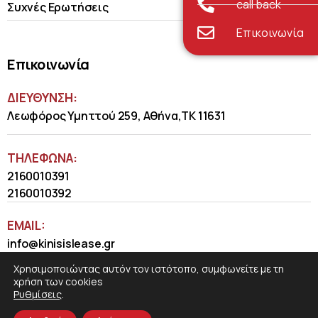
call back
Συχνές Ερωτήσεις
Επικοινωνία
Επικοινωνία
ΔΙΕΥΘΥΝΣΗ:
Λεωφόρος Υμηττού 259, Αθήνα,ΤΚ 11631
ΤΗΛΈΦΩΝΑ:
2160010391
2160010392
EMAIL:
info@kinisislease.gr
Χρησιμοποιώντας αυτόν τον ιστότοπο, συμφωνείτε με τη
χρήση των cookies
Ρυθμίσεις
.