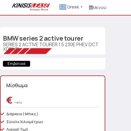
Greek
Μενού
▼
BMW
series 2 active tourer
SERIES 2 ACTIVE TOURER 1.5 230E PHEV DCT
XDRIVE
Επιβατικά
Μίσθωμα
€
+ Φ.Π.Α.
Διάρκεια
( Μήνες )
Σύνολο Χιλιομέτρων
Λιανική Τιμή