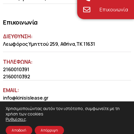
Επικοινωνία
Επικοινωνία
ΔΙΕΥΘΥΝΣΗ:
Λεωφόρος Υμηττού 259, Αθήνα,ΤΚ 11631
ΤΗΛΈΦΩΝΑ:
2160010391
2160010392
EMAIL:
info@kinisislease.gr
Χρησιμοποιώντας αυτόν τον ιστότοπο, συμφωνείτε με τη
χρήση των cookies
Ρυθμίσεις
.
Αποδοχή
Απόρριψη
COSMOTE NewSite4U
© 2026