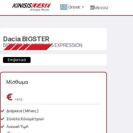
Greek
Μενού
▼
Dacia
BIGSTER
BIGSTER 1.8 HYBRID 155 EXPRESSION
Επιβατικά
Μίσθωμα
€
+ Φ.Π.Α.
Διάρκεια
( Μήνες )
Σύνολο Χιλιομέτρων
Λιανική Τιμή