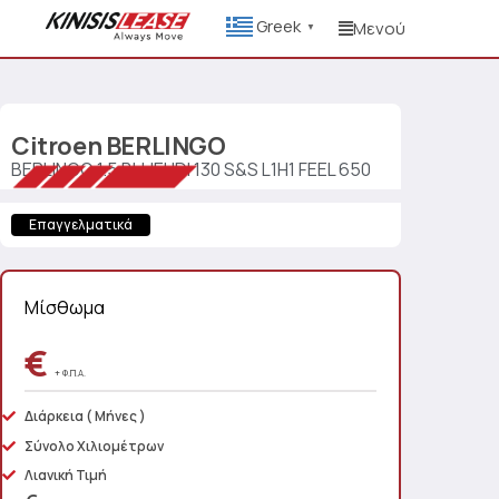
Greek
Μενού
▼
Citroen
BERLINGO
BERLINGO 1.5 BLUEHDI 130 S&S L1H1 FEEL 650
Επαγγελματικά
Μίσθωμα
€
+ Φ.Π.Α.
Διάρκεια
( Μήνες )
Σύνολο Χιλιομέτρων
Λιανική Τιμή