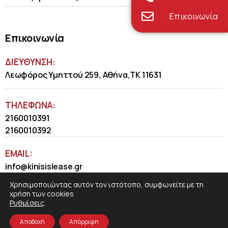
Επικοινωνία
Επικοινωνία
ΔΙΕΥΘΥΝΣΗ:
Λεωφόρος Υμηττού 259, Αθήνα,ΤΚ 11631
ΤΗΛΈΦΩΝΑ:
2160010391
2160010392
EMAIL:
info@kinisislease.gr
Χρησιμοποιώντας αυτόν τον ιστότοπο, συμφωνείτε με τη
χρήση των cookies
Ρυθμίσεις
.
Αποδοχή
Απόρριψη
COSMOTE NewSite4U
© 2026