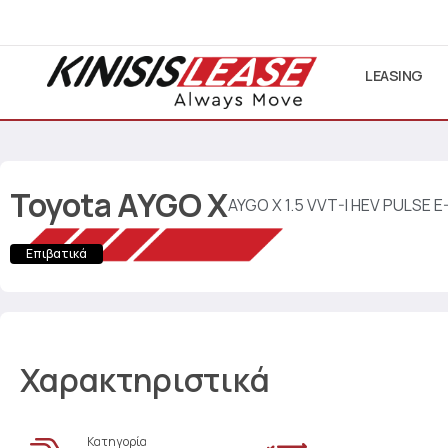
LEASING
Toyota
AYGO X
AYGO X 1.5 VVT-I HEV PULSE 
Επιβατικά
Χαρακτηριστικά
Κατηγορία