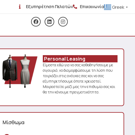
Εξυπηρέτηση Πελατών
Επικοινωνία
Greek
▼
Personal Leasing
Είμαστε εδώ για να σας καθοδηγήσουμε με
σιγουριά, να διαμορφώσουμε τη λύση που
ταιριάζει στις ανάγκες σας και να σας
εξυπηρετήσουμε όποτε χρειαστεί.
Μοιραστείτε μαζί μας την επιθυμία σας και
θα την κάνουμε πραγματικότητα.
Μίσθωμα