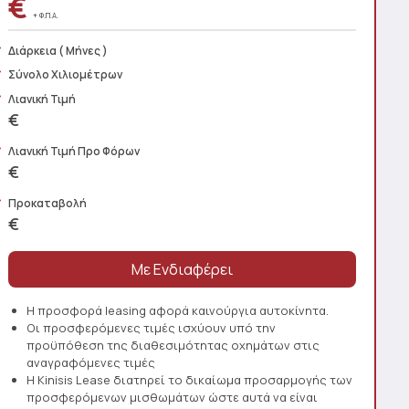
€
+ Φ.Π.Α.
Διάρκεια
( Μήνες )
Σύνολο Χιλιομέτρων
Λιανική Τιμή
€
Λιανική Τιμή Προ Φόρων
€
Προκαταβολή
€
Η προσφορά leasing αφορά καινούργια αυτοκίνητα.
Οι προσφερόμενες τιμές ισχύουν υπό την
προϋπόθεση της διαθεσιμότητας οχημάτων στις
αναγραφόμενες τιμές
Η Kinisis Lease διατηρεί το δικαίωμα προσαρμογής των
προσφερόμενων μισθωμάτων ώστε αυτά να είναι