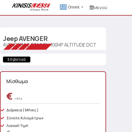
Greek
Μενού
▼
Jeep
AVENGER
AVENGER 1.2 T3 MHEV 100HP ALTITUDE DCT
Επιβατικά
Μίσθωμα
€
+ Φ.Π.Α.
Διάρκεια
( Μήνες )
Σύνολο Χιλιομέτρων
Λιανική Τιμή