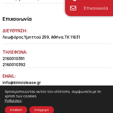
Επικοινωνία
Επικοινωνία
ΔΙΕΥΘΥΝΣΗ:
Λεωφόρος Υμηττού 259, Αθήνα,ΤΚ 11631
ΤΗΛΈΦΩΝΑ:
2160010391
2160010392
EMAIL:
info@kinisislease.gr
Χρησιμοποιώντας αυτόν τον ιστότοπο, συμφωνείτε με τη
χρήση των cookies
Ρυθμίσεις
.
Αποδοχή
Απόρριψη
COSMOTE NewSite4U
© 2026