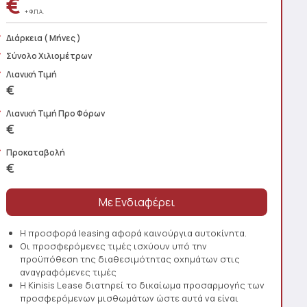
€
+ Φ.Π.Α.
Διάρκεια
( Μήνες )
Σύνολο Χιλιομέτρων
Λιανική Τιμή
€
Λιανική Τιμή Προ Φόρων
€
Προκαταβολή
€
Η προσφορά leasing αφορά καινούργια αυτοκίνητα.
Οι προσφερόμενες τιμές ισχύουν υπό την
προϋπόθεση της διαθεσιμότητας οχημάτων στις
αναγραφόμενες τιμές
Η Kinisis Lease διατηρεί το δικαίωμα προσαρμογής των
προσφερόμενων μισθωμάτων ώστε αυτά να είναι