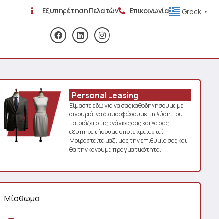
Εξυπηρέτηση Πελατών
Επικοινωνία
Greek
▼
Personal Leasing
Είμαστε εδώ για να σας καθοδηγήσουμε με
σιγουριά, να διαμορφώσουμε τη λύση που
ταιριάζει στις ανάγκες σας και να σας
εξυπηρετήσουμε όποτε χρειαστεί.
Μοιραστείτε μαζί μας την επιθυμία σας και
θα την κάνουμε πραγματικότητα.
Μίσθωμα