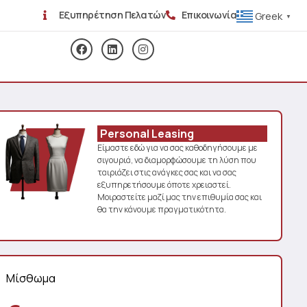
Εξυπηρέτηση Πελατών
Επικοινωνία
Greek
▼
Personal Leasing
Είμαστε εδώ για να σας καθοδηγήσουμε με
σιγουριά, να διαμορφώσουμε τη λύση που
ταιριάζει στις ανάγκες σας και να σας
εξυπηρετήσουμε όποτε χρειαστεί.
Μοιραστείτε μαζί μας την επιθυμία σας και
θα την κάνουμε πραγματικότητα.
Μίσθωμα