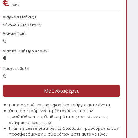
€
+ Φ.Π.Α.
Διάρκεια
( Μήνες )
Σύνολο Χιλιομέτρων
Λιανική Τιμή
€
Λιανική Τιμή Προ Φόρων
€
Προκαταβολή
€
Η προσφορά leasing αφορά καινούργια αυτοκίνητα.
Οι προσφερόμενες τιμές ισχύουν υπό την
προϋπόθεση της διαθεσιμότητας οχημάτων στις
αναγραφόμενες τιμές
Η Kinisis Lease διατηρεί το δικαίωμα προσαρμογής των
προσφερόμενων μισθωμάτων ώστε αυτά να είναι