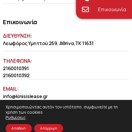
Επικοινωνία
Επικοινωνία
ΔΙΕΥΘΥΝΣΗ:
Λεωφόρος Υμηττού 259, Αθήνα,ΤΚ 11631
ΤΗΛΈΦΩΝΑ:
2160010391
2160010392
EMAIL:
info@kinisislease.gr
Χρησιμοποιώντας αυτόν τον ιστότοπο, συμφωνείτε με τη
χρήση των cookies
Ρυθμίσεις
.
Αποδοχή
Απόρριψη
COSMOTE NewSite4U
© 2026