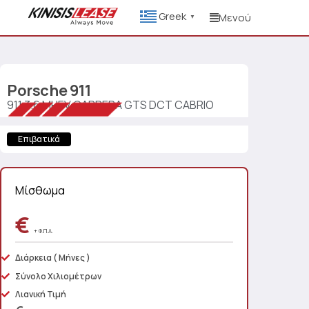
Greek
Μενού
▼
Porsche
911
911 3.6 MHEV CARRERA GTS DCT CABRIO
Επιβατικά
Μίσθωμα
€
+ Φ.Π.Α.
Διάρκεια
( Μήνες )
Σύνολο Χιλιομέτρων
Λιανική Τιμή