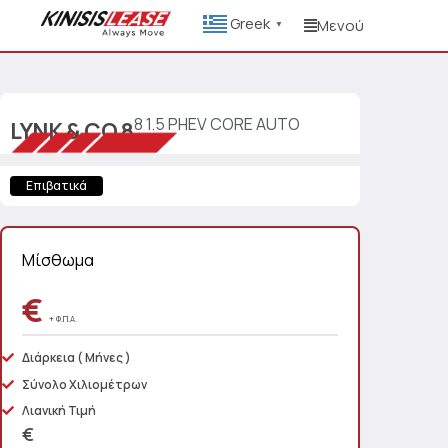
Greek
Μενού
▼
8 1.5 PHEV CORE AUTO
LYNK & CO
8
Επιβατικά
Μίσθωμα
€
+ Φ.Π.Α.
Διάρκεια
( Μήνες )
Σύνολο Χιλιομέτρων
Λιανική Τιμή
€