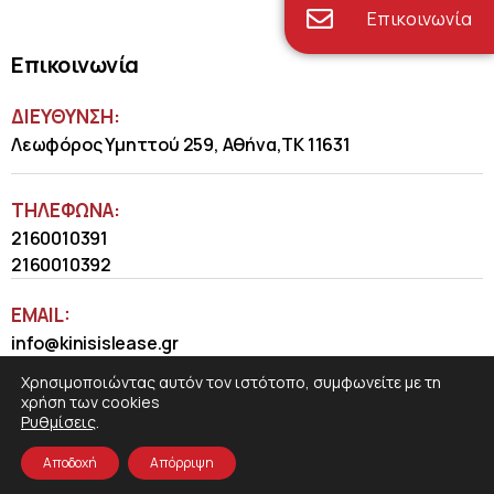
Επικοινωνία
Επικοινωνία
ΔΙΕΥΘΥΝΣΗ:
Λεωφόρος Υμηττού 259, Αθήνα,ΤΚ 11631
ΤΗΛΈΦΩΝΑ:
2160010391
2160010392
EMAIL:
info@kinisislease.gr
Χρησιμοποιώντας αυτόν τον ιστότοπο, συμφωνείτε με τη
χρήση των cookies
Ρυθμίσεις
.
Αποδοχή
Απόρριψη
COSMOTE NewSite4U
© 2026