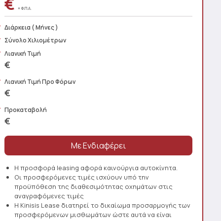
€
+ Φ.Π.Α.
Διάρκεια
( Μήνες )
Σύνολο Χιλιομέτρων
Λιανική Τιμή
€
Λιανική Τιμή Προ Φόρων
€
Προκαταβολή
€
Η προσφορά leasing αφορά καινούργια αυτοκίνητα.
Οι προσφερόμενες τιμές ισχύουν υπό την
προϋπόθεση της διαθεσιμότητας οχημάτων στις
αναγραφόμενες τιμές
Η Kinisis Lease διατηρεί το δικαίωμα προσαρμογής των
προσφερόμενων μισθωμάτων ώστε αυτά να είναι