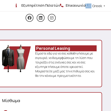
Εξυπηρέτηση Πελατών
Επικοινωνία
Greek
▼
Personal Leasing
Είμαστε εδώ για να σας καθοδηγήσουμε με
σιγουριά, να διαμορφώσουμε τη λύση που
ταιριάζει στις ανάγκες σας και να σας
εξυπηρετήσουμε όποτε χρειαστεί.
Μοιραστείτε μαζί μας την επιθυμία σας και
θα την κάνουμε πραγματικότητα.
Μίσθωμα