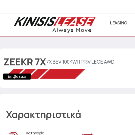
LEASING
ZEEKR
7X
7X BEV 100KWH PRIVILEGE AWD
Επιβατικά
Χαρακτηριστικά
Κατηγορία