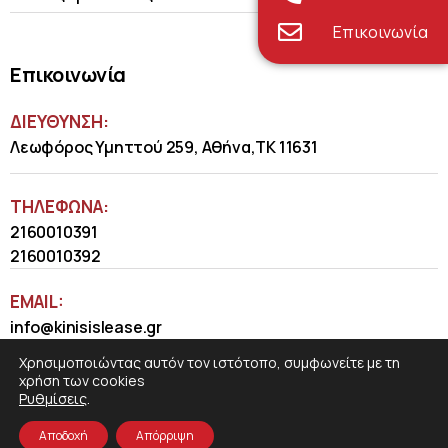
Επικοινωνία
Επικοινωνία
ΔΙΕΥΘΥΝΣΗ:
Λεωφόρος Υμηττού 259, Αθήνα,ΤΚ 11631
ΤΗΛΈΦΩΝΑ:
2160010391
2160010392
EMAIL:
info@kinisislease.gr
Χρησιμοποιώντας αυτόν τον ιστότοπο, συμφωνείτε με τη
χρήση των cookies
Ρυθμίσεις
.
Αποδοχή
Απόρριψη
COSMOTE NewSite4U
© 2026