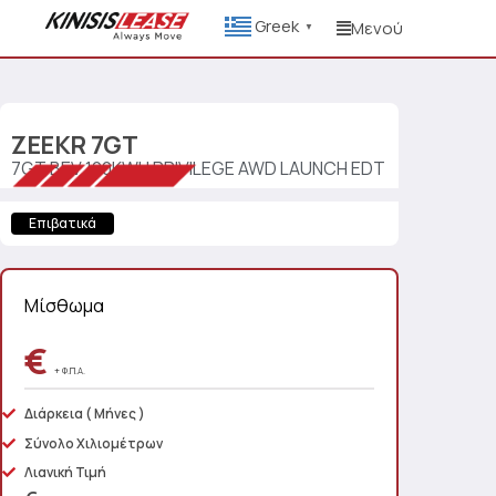
Greek
Μενού
▼
ZEEKR
7GT
7GT BEV 100KWH PRIVILEGE AWD LAUNCH EDT
Επιβατικά
Μίσθωμα
€
+ Φ.Π.Α.
Διάρκεια
( Μήνες )
Σύνολο Χιλιομέτρων
Λιανική Τιμή