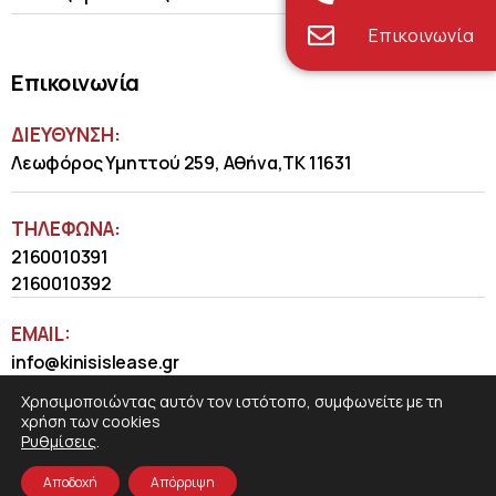
Επικοινωνία
Επικοινωνία
ΔΙΕΥΘΥΝΣΗ:
Λεωφόρος Υμηττού 259, Αθήνα,ΤΚ 11631
ΤΗΛΈΦΩΝΑ:
2160010391
2160010392
EMAIL:
info@kinisislease.gr
Χρησιμοποιώντας αυτόν τον ιστότοπο, συμφωνείτε με τη
χρήση των cookies
Ρυθμίσεις
.
Αποδοχή
Απόρριψη
COSMOTE NewSite4U
© 2026