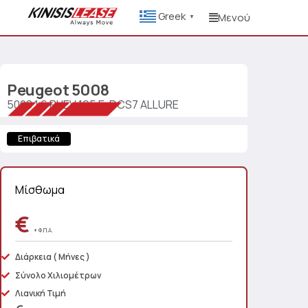
Greek
Μενού
▼
Peugeot
5008
5008 1.6 PHEV 195 E-DCS7 ALLURE
Επιβατικά
Μίσθωμα
€
+ Φ.Π.Α.
Διάρκεια
( Μήνες )
Σύνολο Χιλιομέτρων
Λιανική Τιμή