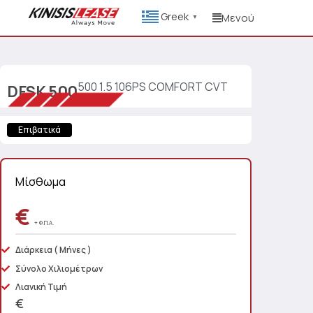
Greek
Μενού
▼
500 1.5 106PS COMFORT CVT
DFSK
500
Επιβατικά
Μίσθωμα
€
+ Φ.Π.Α.
Διάρκεια
( Μήνες )
Σύνολο Χιλιομέτρων
Λιανική Τιμή
€