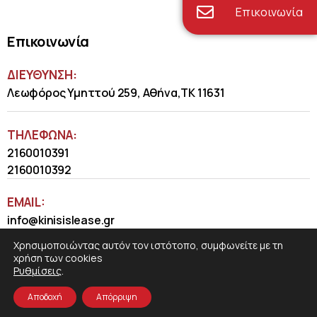
Επικοινωνία
Επικοινωνία
ΔΙΕΥΘΥΝΣΗ:
Λεωφόρος Υμηττού 259, Αθήνα,ΤΚ 11631
ΤΗΛΈΦΩΝΑ:
2160010391
2160010392
EMAIL:
info@kinisislease.gr
Χρησιμοποιώντας αυτόν τον ιστότοπο, συμφωνείτε με τη
χρήση των cookies
Ρυθμίσεις
.
Αποδοχή
Απόρριψη
COSMOTE NewSite4U
© 2026