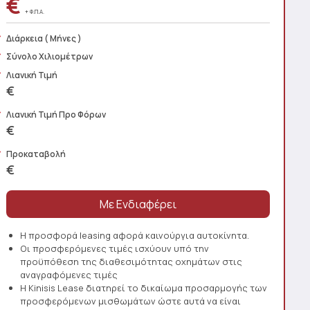
€
+ Φ.Π.Α.
Διάρκεια
( Μήνες )
Σύνολο Χιλιομέτρων
Λιανική Τιμή
€
Λιανική Τιμή Προ Φόρων
€
Προκαταβολή
€
Η προσφορά leasing αφορά καινούργια αυτοκίνητα.
Οι προσφερόμενες τιμές ισχύουν υπό την
προϋπόθεση της διαθεσιμότητας οχημάτων στις
αναγραφόμενες τιμές
Η Kinisis Lease διατηρεί το δικαίωμα προσαρμογής των
προσφερόμενων μισθωμάτων ώστε αυτά να είναι