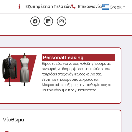
Εξυπηρέτηση Πελατών
Επικοινωνία
Greek
▼
Personal Leasing
Είμαστε εδώ για να σας καθοδηγήσουμε με
σιγουριά, να διαμορφώσουμε τη λύση που
ταιριάζει στις ανάγκες σας και να σας
εξυπηρετήσουμε όποτε χρειαστεί.
Μοιραστείτε μαζί μας την επιθυμία σας και
θα την κάνουμε πραγματικότητα.
Μίσθωμα