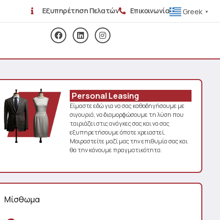
Εξυπηρέτηση Πελατών
Επικοινωνία
Greek
▼
Personal Leasing
Είμαστε εδώ για να σας καθοδηγήσουμε με
σιγουριά, να διαμορφώσουμε τη λύση που
ταιριάζει στις ανάγκες σας και να σας
εξυπηρετήσουμε όποτε χρειαστεί.
Μοιραστείτε μαζί μας την επιθυμία σας και
θα την κάνουμε πραγματικότητα.
Μίσθωμα