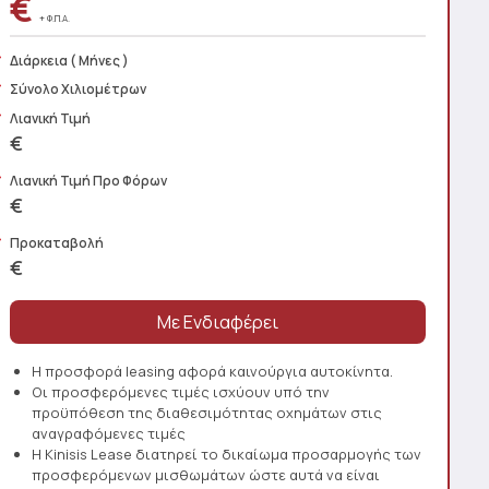
€
+ Φ.Π.Α.
Διάρκεια
( Μήνες )
Σύνολο Χιλιομέτρων
Λιανική Τιμή
€
Λιανική Τιμή Προ Φόρων
€
Προκαταβολή
€
Η προσφορά leasing αφορά καινούργια αυτοκίνητα.
Οι προσφερόμενες τιμές ισχύουν υπό την
προϋπόθεση της διαθεσιμότητας οχημάτων στις
αναγραφόμενες τιμές
Η Kinisis Lease διατηρεί το δικαίωμα προσαρμογής των
προσφερόμενων μισθωμάτων ώστε αυτά να είναι