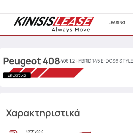
LEASING
Peugeot
408
408 1.2 HYBRID 145 E-DCS6 STYL
Επιβατικά
Χαρακτηριστικά
Κατηγορία