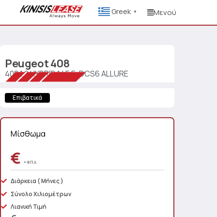
Greek
Μενού
▼
Peugeot
408
408 1.2 HYBRID 145 E-DCS6 ALLURE
Επιβατικά
Μίσθωμα
€
+ Φ.Π.Α.
Διάρκεια
( Μήνες )
Σύνολο Χιλιομέτρων
Λιανική Τιμή