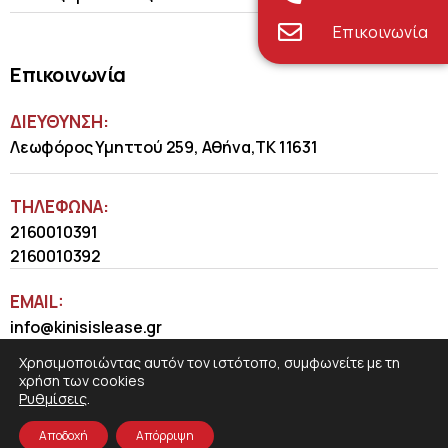
Επικοινωνία
Επικοινωνία
ΔΙΕΥΘΥΝΣΗ:
Λεωφόρος Υμηττού 259, Αθήνα,ΤΚ 11631
ΤΗΛΈΦΩΝΑ:
2160010391
2160010392
EMAIL:
info@kinisislease.gr
Χρησιμοποιώντας αυτόν τον ιστότοπο, συμφωνείτε με τη
χρήση των cookies
Ρυθμίσεις
.
Αποδοχή
Απόρριψη
COSMOTE NewSite4U
© 2026