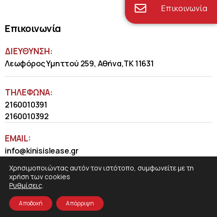
Επικοινωνία
Επικοινωνία
ΔΙΕΥΘΥΝΣΗ:
Λεωφόρος Υμηττού 259, Αθήνα,ΤΚ 11631
ΤΗΛΈΦΩΝΑ:
2160010391
2160010392
EMAIL:
info@kinisislease.gr
Χρησιμοποιώντας αυτόν τον ιστότοπο, συμφωνείτε με τη
χρήση των cookies
Ρυθμίσεις
.
Αποδοχή
Απόρριψη
COSMOTE NewSite4U
© 2026