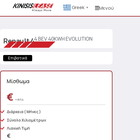
Greek
Μενού
▼
4 BEV 40KWH EVOLUTION
Renault
4
Επιβατικά
Μίσθωμα
€
+ Φ.Π.Α.
Διάρκεια
( Μήνες )
Σύνολο Χιλιομέτρων
Λιανική Τιμή
€