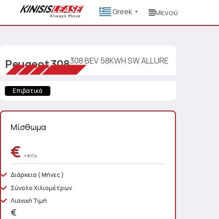
Greek
Μενού
▼
308 BEV 58KWH SW ALLURE
Peugeot
308
Επιβατικά
Μίσθωμα
€
+ Φ.Π.Α.
Διάρκεια
( Μήνες )
Σύνολο Χιλιομέτρων
Λιανική Τιμή
€