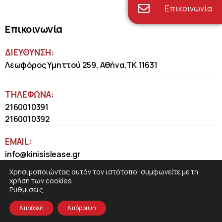
Επικοινωνία
Επικοινωνία
ΔΙΕΥΘΥΝΣΗ:
Λεωφόρος Υμηττού 259, Αθήνα,ΤΚ 11631
ΤΗΛΈΦΩΝΑ:
2160010391
2160010392
EMAIL:
info@kinisislease.gr
Χρησιμοποιώντας αυτόν τον ιστότοπο, συμφωνείτε με τη
χρήση των cookies
Ρυθμίσεις
.
Αποδοχή
Απόρριψη
COSMOTE NewSite4U
© 2026