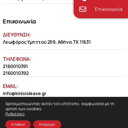
Επικοινωνία
Επικοινωνία
ΔΙΕΥΘΥΝΣΗ:
Λεωφόρος Υμηττού 259, Αθήνα,ΤΚ 11631
ΤΗΛΈΦΩΝΑ:
2160010391
2160010392
EMAIL:
info@kinisislease.gr
Χρησιμοποιώντας αυτόν τον ιστότοπο, συμφωνείτε με τη
χρήση των cookies
Ρυθμίσεις
.
Αποδοχή
Απόρριψη
COSMOTE NewSite4U
© 2026