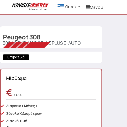
Greek
Μενού
▼
Peugeot
308
308 1.6 PHEV 195 STYLE PLUS E-AUTO
Επιβατικά
Μίσθωμα
€
+ Φ.Π.Α.
Διάρκεια
( Μήνες )
Σύνολο Χιλιομέτρων
Λιανική Τιμή