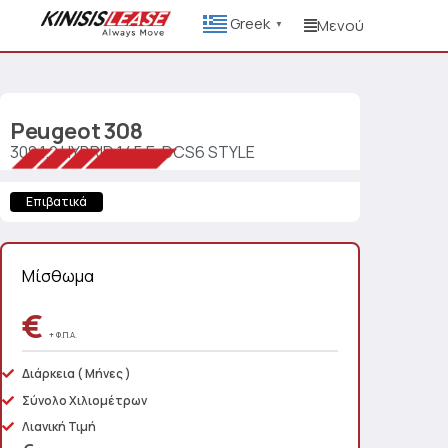
Greek
Μενού
▼
Peugeot
308
308 1.2 HYBRID 145 E-DCS6 STYLE
Επιβατικά
Μίσθωμα
€
+ Φ.Π.Α.
Διάρκεια
( Μήνες )
Σύνολο Χιλιομέτρων
Λιανική Τιμή