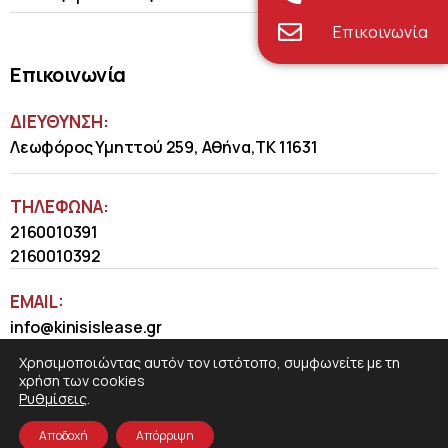
Επικοινωνία
Επικοινωνία
ΔΙΕΥΘΥΝΣΗ:
Λεωφόρος Υμηττού 259, Αθήνα,ΤΚ 11631
ΤΗΛΈΦΩΝΑ:
2160010391
2160010392
EMAIL:
info@kinisislease.gr
Χρησιμοποιώντας αυτόν τον ιστότοπο, συμφωνείτε με τη
χρήση των cookies
Ρυθμίσεις
.
Αποδοχή
Απόρριψη
COSMOTE NewSite4U
© 2026