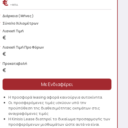
€
+ Φ.Π.Α.
Διάρκεια
( Μήνες )
Σύνολο Χιλιομέτρων
Λιανική Τιμή
€
Λιανική Τιμή Προ Φόρων
€
Προκαταβολή
€
Η προσφορά leasing αφορά καινούργια αυτοκίνητα.
Οι προσφερόμενες τιμές ισχύουν υπό την
προϋπόθεση της διαθεσιμότητας οχημάτων στις
αναγραφόμενες τιμές
Η Kinisis Lease διατηρεί το δικαίωμα προσαρμογής των
προσφερόμενων μισθωμάτων ώστε αυτά να είναι