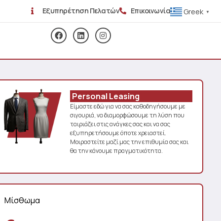
Εξυπηρέτηση Πελατών
Επικοινωνία
Greek
▼
Personal Leasing
Είμαστε εδώ για να σας καθοδηγήσουμε με
σιγουριά, να διαμορφώσουμε τη λύση που
ταιριάζει στις ανάγκες σας και να σας
εξυπηρετήσουμε όποτε χρειαστεί.
Μοιραστείτε μαζί μας την επιθυμία σας και
θα την κάνουμε πραγματικότητα.
Μίσθωμα