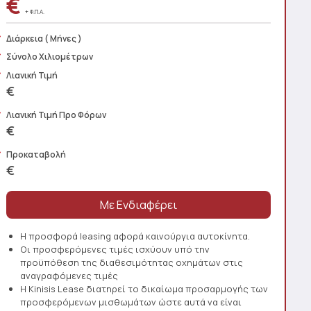
€
+ Φ.Π.Α.
Διάρκεια
( Μήνες )
Σύνολο Χιλιομέτρων
Λιανική Τιμή
€
Λιανική Τιμή Προ Φόρων
€
Προκαταβολή
€
Η προσφορά leasing αφορά καινούργια αυτοκίνητα.
Οι προσφερόμενες τιμές ισχύουν υπό την
προϋπόθεση της διαθεσιμότητας οχημάτων στις
αναγραφόμενες τιμές
Η Kinisis Lease διατηρεί το δικαίωμα προσαρμογής των
προσφερόμενων μισθωμάτων ώστε αυτά να είναι