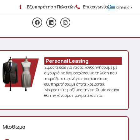
Εξυπηρέτηση Πελατών
Επικοινωνία
Greek
▼
Personal Leasing
Είμαστε εδώ για να σας καθοδηγήσουμε με
σιγουριά, να διαμορφώσουμε τη λύση που
ταιριάζει στις ανάγκες σας και να σας
εξυπηρετήσουμε όποτε χρειαστεί.
Μοιραστείτε μαζί μας την επιθυμία σας και
θα την κάνουμε πραγματικότητα.
Μίσθωμα