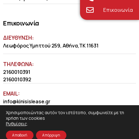
Επικοινωνία
Επικοινωνία
ΔΙΕΥΘΥΝΣΗ:
Λεωφόρος Υμηττού 259, Αθήνα,ΤΚ 11631
ΤΗΛΈΦΩΝΑ:
2160010391
2160010392
EMAIL:
info@kinisislease.gr
Χρησιμοποιώντας αυτόν τον ιστότοπο, συμφωνείτε με τη
χρήση των cookies
Ρυθμίσεις
.
Αποδοχή
Απόρριψη
COSMOTE NewSite4U
© 2026