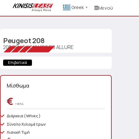
Greek
Μενού
▼
Peugeot
208
208 BEV 54KWH 156 PS ALLURE
Επιβατικά
Μίσθωμα
€
+ Φ.Π.Α.
Διάρκεια
( Μήνες )
Σύνολο Χιλιομέτρων
Λιανική Τιμή