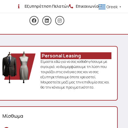
Εξυπηρέτηση Πελατών
Επικοινωνία
Greek
▼
Personal Leasing
Είμαστε εδώ για να σας καθοδηγήσουμε με
σιγουριά, να διαμορφώσουμε τη λύση που
ταιριάζει στις ανάγκες σας και να σας
εξυπηρετήσουμε όποτε χρειαστεί.
Μοιραστείτε μαζί μας την επιθυμία σας και
θα την κάνουμε πραγματικότητα.
Μίσθωμα